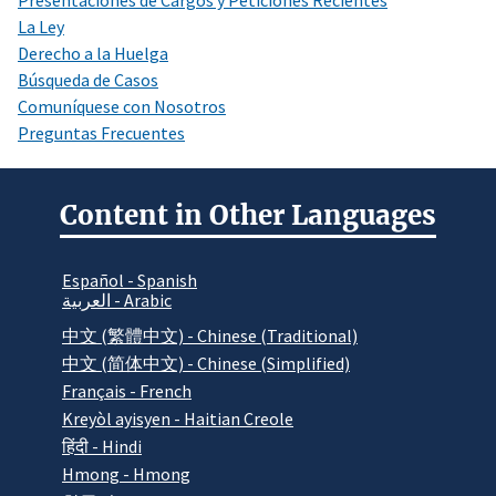
Presentaciones de Cargos y Peticiones Recientes
La Ley
Derecho a la Huelga
Búsqueda de Casos
Comuníquese con Nosotros
Preguntas Frecuentes
Content in Other Languages
Español - Spanish
العربية - Arabic
中文 (繁體中文) - Chinese (Traditional)
中文 (简体中文) - Chinese (Simplified)
Français - French
Kreyòl ayisyen - Haitian Creole
हिंदी - Hindi
Hmong - Hmong