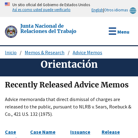
Pasar
Un sitio oficial del Gobierno de Estados Unidos
Así es como usted puede verificarlo
English
|
Otros idiomas
al
contenido
principal
Junta Nacional de
Relaciones del Trabajo
Menu
Inicio
Memos & Research
Advice Memos
Sobrescribir
Orientación
enlaces
de
ayuda
Recently Released Advice Memos
a
Advice memoranda that direct dismissal of charges are
la
released to the public, pursuant to NLRB v. Sears, Roebuck &
navegación
Co., 421 U.S. 132 (1975).
Case
Case Name
Issuance
Release