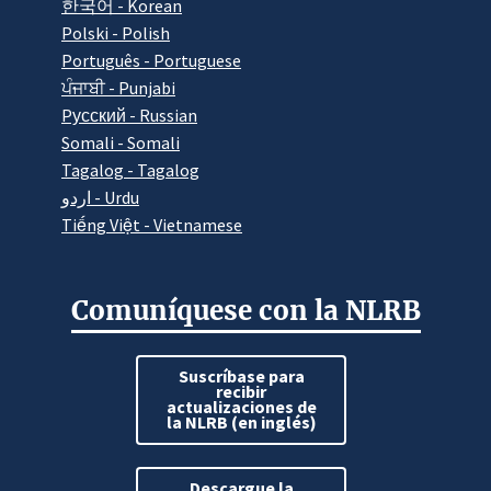
한국어 - Korean
Polski - Polish
Português - Portuguese
ਪੰਜਾਬੀ - Punjabi
Pусский - Russian
Somali - Somali
Tagalog - Tagalog
اردو - Urdu
Tiếng Việt - Vietnamese
Comuníquese con la NLRB
Suscríbase para
recibir
actualizaciones de
la NLRB (en inglés)
Descargue la