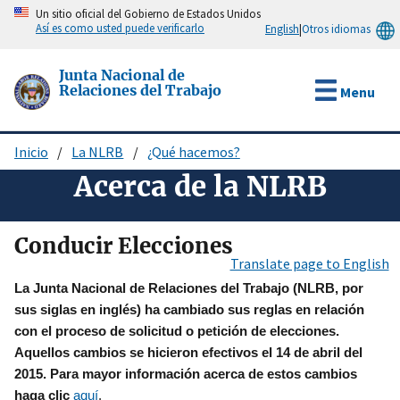
Pasar
Un sitio oficial del Gobierno de Estados Unidos
Así es como usted puede verificarlo
English
|
Otros idiomas
al
contenido
principal
Junta Nacional de
Relaciones del Trabajo
Menu
Inicio
La NLRB
¿Qué hacemos?
Sobrescribir
Acerca de la NLRB
enlaces
de
ayuda
Conducir Elecciones
Translate page to English
a
La Junta Nacional de Relaciones del Trabajo (NLRB, por
la
sus siglas en inglés) ha cambiado sus reglas en relación
navegación
con el proceso de solicitud o petición de elecciones.
Aquellos cambios se hicieron efectivos el 14 de abril del
2015. Para mayor información acerca de estos cambios
haga clic
aquí
.