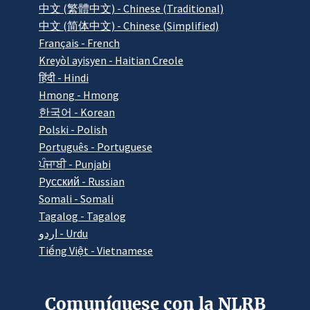
中文 (繁體中文) - Chinese (Traditional)
中文 (简体中文) - Chinese (Simplified)
Français - French
Kreyòl ayisyen - Haitian Creole
हिंदी - Hindi
Hmong - Hmong
한국어 - Korean
Polski - Polish
Português - Portuguese
ਪੰਜਾਬੀ - Punjabi
Pусский - Russian
Somali - Somali
Tagalog - Tagalog
اردو - Urdu
Tiếng Việt - Vietnamese
Comuníquese con la NLRB